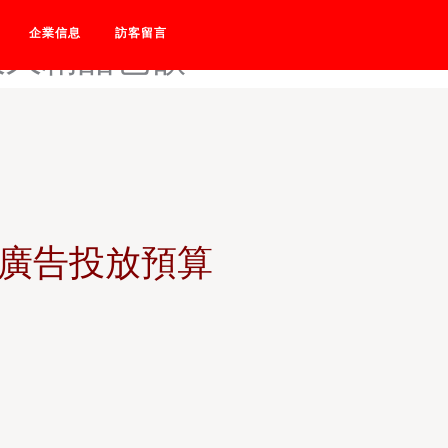
xxhd-亚洲自啪-双性懵懂美
企業信息
訪客留言
久久精品色欲
的廣告投放預算