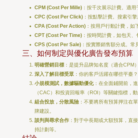
CPM (Cost Per Mille)
：按千次展示計費。適用
CPC (Cost Per Click)
：按點擊計費。搜索引擎
CPA (Cost Per Action)
：按用戶行動計費，如
CPT (Cost Per Time)
：按時間計費，如包天、
CPS (Cost Per Sale)
：按實際銷售額分成。常
三、如何制定與優化廣告發布預算
明確營銷目標
：是提升品牌知名度（適合CPM）
深入了解目標受眾
：你的客戶活躍在哪些平臺？
小規模測試，數據驅動優化
：在全面鋪開前，進
（CAC）和投資回報率（ROI）等關鍵指標，
組合投放，分散風險
：不要將所有預算押注在單
牌建設。
談判與尋求合作
：對于中長期或大額預算，直接
持計劃等。