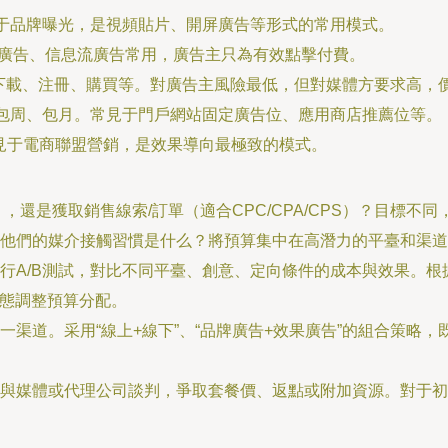
于品牌曝光，是視頻貼片、開屏廣告等形式的常用模式。
廣告、信息流廣告常用，廣告主只為有效點擊付費。
下載、注冊、購買等。對廣告主風險最低，但對媒體方要求高，
包周、包月。常見于門戶網站固定廣告位、應用商店推薦位等。
見于電商聯盟營銷，是效果導向最極致的模式。
，還是獲取銷售線索/訂單（適合CPC/CPA/CPS）？目標不
他們的媒介接觸習慣是什么？將預算集中在高潛力的平臺和渠道
行A/B測試，對比不同平臺、創意、定向條件的成本與效果。根
動態調整預算分配。
一渠道。采用“線上+線下”、“品牌廣告+效果廣告”的組合策略
與媒體或代理公司談判，爭取套餐價、返點或附加資源。對于初