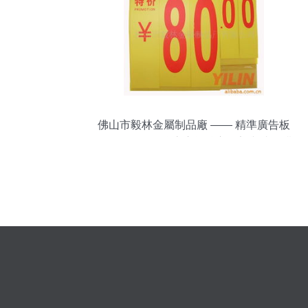
佛山市毅林金屬制品廠 —— 精準廣告板
（如燈箱、招牌底座等核心骨架與成品膜
片）精選對接量產通路；高端品質，輕松
帶動區域紅利