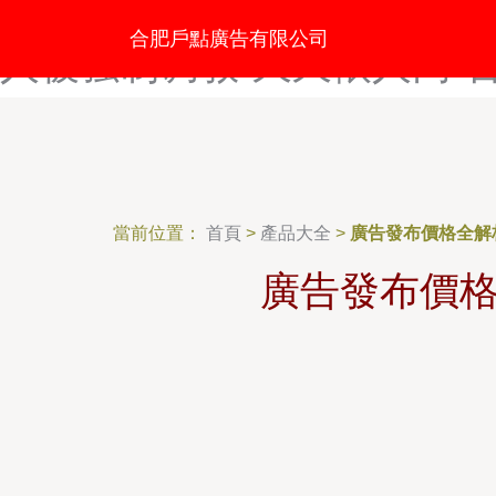
天天玩天天天干-尼姑福利影院-
合肥戶點廣告有限公司
人被强制调教-久久依人网-
當前位置：
首頁
>
產品大全
>
廣告發布價格全解
廣告發布價格