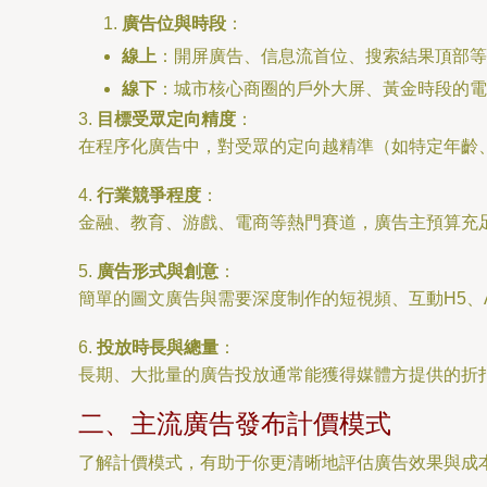
廣告位與時段
：
線上
：開屏廣告、信息流首位、搜索結果頂部等
線下
：城市核心商圈的戶外大屏、黃金時段的電
3.
目標受眾定向精度
：
在程序化廣告中，對受眾的定向越精準（如特定年齡
4.
行業競爭程度
：
金融、教育、游戲、電商等熱門賽道，廣告主預算充
5.
廣告形式與創意
：
簡單的圖文廣告與需要深度制作的短視頻、互動H5
6.
投放時長與總量
：
長期、大批量的廣告投放通常能獲得媒體方提供的折
二、主流廣告發布計價模式
了解計價模式，有助于你更清晰地評估廣告效果與成